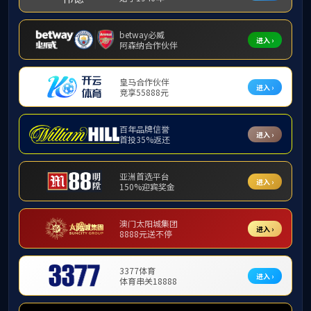
当前位置：
首页
|
betway88西汉姆联
betway88西汉姆联
人南校区管理中心召开校区安全
专题会议
发布者：人南校区
发布时间：2024-06-21
浏览次数：
2024
年
6
月
21
日，西华大学人南校区管
理中心邀请相关单位召开安全专题会议。
会议强调要深刻认识安全生产的重要性，
牢固树立安全责任意识，抓实抓细安全防