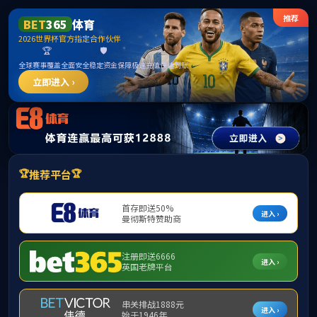
******
中国必威(西汉姆联)官方网
站-BETWAYSPO
星期五 2026年08月07日