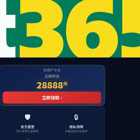
AYSPO
星期四 2026年08月06日
联系我们
校区风景
西华主页