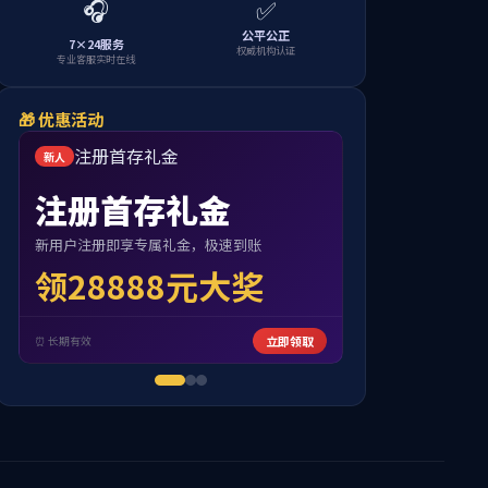
当前位置：
首页
|
betway88西汉姆联
南校区
开展调研，西华大学副校长郎方年陪同调
开座谈交流会，郎方年详细介绍西华大学
赋能及资产经营等方面的情况和经验，并