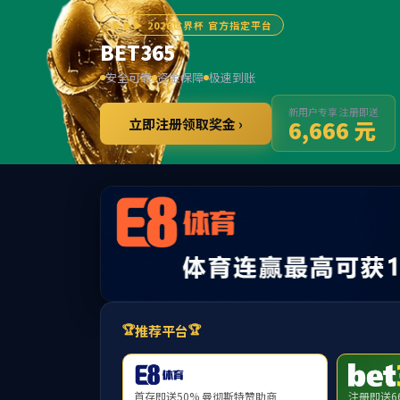
******
中国必威
首页
校区简介
机构设置