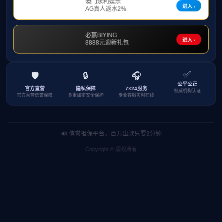
2025-10-31
人南校区管理中心开展2025年秋季学期开学
安全大检查
2025-09-12
校党委书记靳敏调研人南校区
2025-05-06
人南校区管理中心党支部开展全面从严治党
暨党风廉政建设主题党日...
2025-03-28
人南校区开展“绿意少年行·共筑生态梦”植树
节志愿服务活动
2025-03-12
深化校地共建 聚焦协同发展新路径——人
南校区管理中心与武侯区玉...