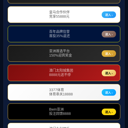
当前位置：
首页
|
动态
|
betway88西汉姆联
betway88西汉姆联
betway西汉姆联平台与武侯区玉林街道南虹
村社区党委交流座谈
2026-03-03
betway西汉姆联平台召开教职工大会 凝心
聚力谋划高质量发展
2026-01-15
人南校区举办 “全民消防，生命至上——安
全用火用电” 消防安全警...
2025-11-06
四川富润企业重组投资有限责任公司调研人
南校区